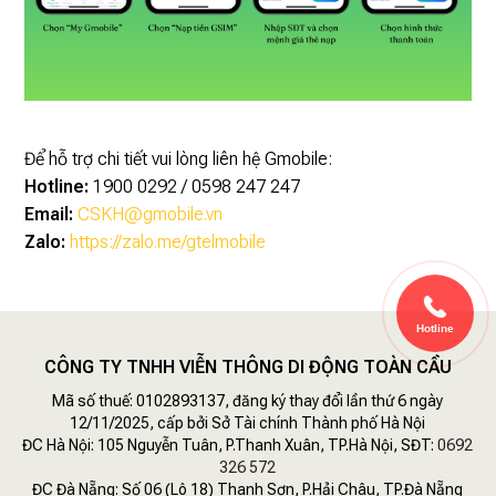
Để hỗ trợ chi tiết vui lòng liên hệ Gmobile:
Hotline:
1900 0292 / 0598 247 247
Email:
CSKH@gmobile.vn
Zalo:
https://zalo.me/gtelmobile
Hotline
CÔNG TY TNHH VIỄN THÔNG DI ĐỘNG TOÀN CẦU
Mã số thuế: 0102893137, đăng ký thay đổi lần thứ 6 ngày
12/11/2025, cấp bởi Sở Tài chính Thành phố Hà Nội
ĐC Hà Nội: 105 Nguyễn Tuân, P.Thanh Xuân, TP.Hà Nội, SĐT:
0692
326 572
ĐC Đà Nẵng: Số 06 (Lô 18) Thanh Sơn, P.Hải Châu, TP.Đà Nẵng