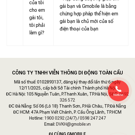
của tôi
gái bạn và Gmobile là bằng
cho em
chứng hợp pháp thể hiện em
gái tôi,
gái bạn là chủ mới của số
tôi phải
điện thoại của bạn
làm gì?
CÔNG TY TNHH VIỄN THÔNG DI ĐỘNG TOÀN CẦU
Mã số thuế: 0102893137, đăng ký thay đổi lần thứ 6 ngày
12/11/2025, cấp bởi Sở Tài chính Thành phố Hà Nội
ĐC Hà Nội: 105 Nguyễn Tuân, P.Thanh Xuân, TP.Hà Nội, SĐT:
0692
Hotline
326 572
ĐC Đà Nẵng: Số 06 (Lô 18) Thanh Sơn, P.Hải Châu, TP.Đà Nẵng
ĐC HCM: 47A Phạm Viết Chánh, P. Cầu Ông Lãnh, TP.HCM
Hotline:
1900 0292 (24/7)
/
0598 247 247
Email:
DVKH@gmobile.vn
ĐI CÙNG GMOBILE