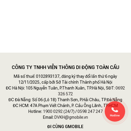
CÔNG TY TNHH VIỄN THÔNG DI ĐỘNG TOÀN CẦU
Mã số thuế: 0102893137, đăng ký thay đổi lần thứ 6 ngày
12/11/2025, cấp bởi Sở Tài chính Thành phố Hà Nội
ĐC Hà Nội: 105 Nguyễn Tuân, P.Thanh Xuân, TP.Hà Nội, SĐT:
0692
326 572
ĐC Đà Nẵng: Số 06 (Lô 18) Thanh Sơn, P.Hải Châu, TP.Đà Nẵng
ĐC HCM: 47A Phạm Viết Chánh, P. Cầu Ông Lãnh, TP.HCM
Hotline:
1900 0292 (24/7)
/
0598 247 247
Hotline
Email:
DVKH@gmobile.vn
ĐI CÙNG GMOBILE