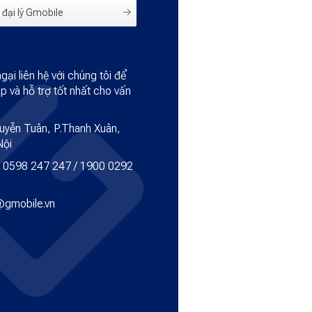
đại lý Gmobile
ại liên hệ với chúng tôi để
p và hỗ trợ tốt nhất cho vấn
uyễn Tuân, P.Thanh Xuân,
Nội
:
0598 247 247
/
1900 0292
gmobile.vn