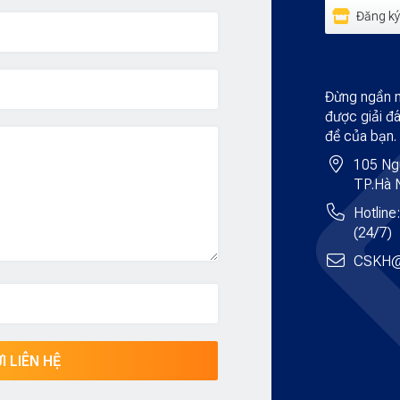
Đăng ký 
Đừng ngần ng
được giải đá
đề của bạn.
105 Ng
TP.Hà 
Hotline
(24/7)
CSKH@
I LIÊN HỆ