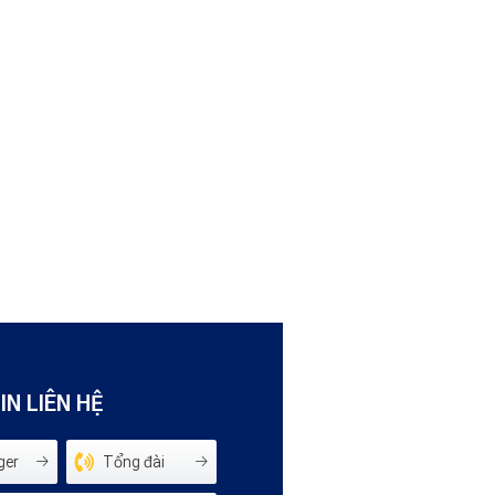
N LIÊN HỆ
ger
Tổng đài