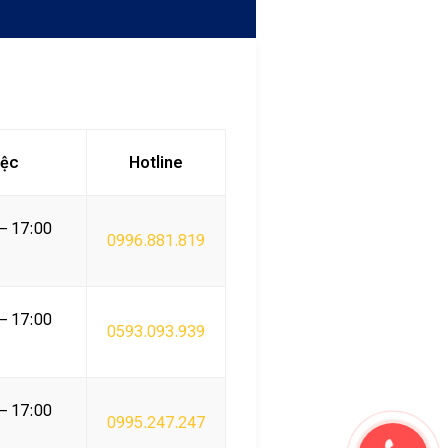
iệc
Hotline
 – 17:00
0996.881.819
 – 17:00
0593.093.939
 – 17:00
0995.247.247