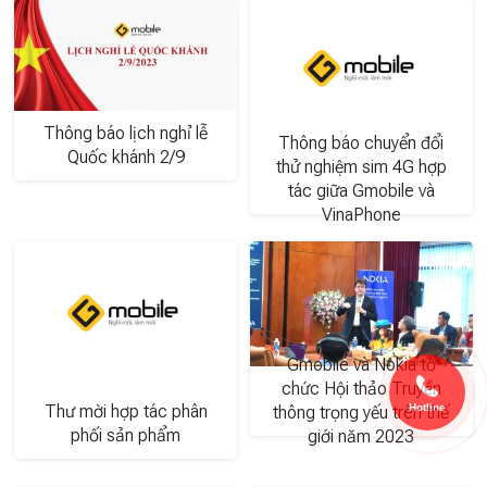
Thông báo lịch nghỉ lễ
Thông báo chuyển đổi
Quốc khánh 2/9
thử nghiệm sim 4G hợp
tác giữa Gmobile và
VinaPhone
Gmobile và Nokia tổ
chức Hội thảo Truyền
Hotline
Thư mời hợp tác phân
thông trọng yếu trên thế
phối sản phẩm
giới năm 2023