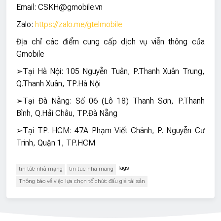
Email: CSKH@gmobile.vn
Zalo:
https://zalo.me/gtelmobile
Địa chỉ các điểm cung cấp dịch vụ viễn thông của
Gmobile
➢Tại Hà Nội: 105 Nguyễn Tuân, P.Thanh Xuân Trung,
Q.Thanh Xuân, TP.Hà Nội
➢Tại Đà Nẵng: Số 06 (Lô 18) Thanh Sơn, P.Thanh
Bình, Q.Hải Châu, TP.Đà Nẵng
➢Tại TP. HCM: 47A Phạm Viết Chánh, P. Nguyễn Cư
Trinh, Quận 1, TP.HCM
Tags
tin tức nhà mạng
tin tuc nha mang
Thông báo về việc lựa chọn tổ chức đấu giá tài sản