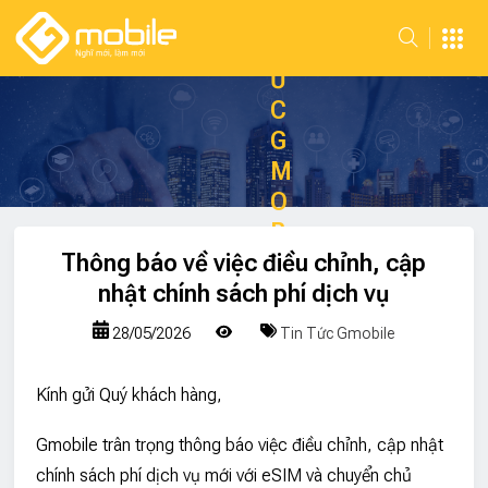
N
T
Ứ
C
G
M
O
B
Thông báo về việc điều chỉnh, cập
I
nhật chính sách phí dịch vụ
L
E
28/05/2026
Tin Tức Gmobile
Trang chủ
Truyền Thông
Tin Tức Gmobile
Thông báo về việc điều
Kính gửi Quý khách hàng,
Gmobile trân trọng thông báo việc điều chỉnh, cập nhật
chính sách phí dịch vụ mới với eSIM và chuyển chủ