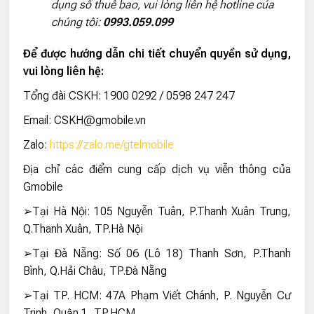
dụng số thuê bao, vui lòng liên hệ hotline của
chúng tôi:
0993.059.099
Để được hướng dẫn chi tiết chuyển quyền sử dụng,
vui lòng liên hệ:
Tổng đài CSKH: 1900 0292 / 0598 247 247
Email: CSKH@gmobile.vn
Zalo:
https://zalo.me/gtelmobile
Địa chỉ các điểm cung cấp dịch vụ viễn thông của
Gmobile
➢Tại Hà Nội: 105 Nguyễn Tuân, P.Thanh Xuân Trung,
Q.Thanh Xuân, TP.Hà Nội
➢Tại Đà Nẵng: Số 06 (Lô 18) Thanh Sơn, P.Thanh
Bình, Q.Hải Châu, TP.Đà Nẵng
➢Tại TP. HCM: 47A Phạm Viết Chánh, P. Nguyễn Cư
Trinh, Quận 1, TP.HCM